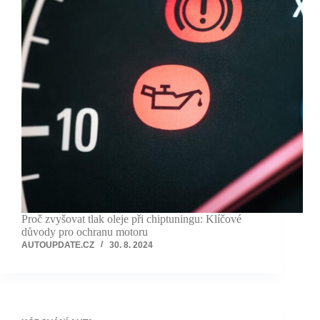
Proč zvyšovat tlak oleje při chiptuningu: Klíčové
důvody pro ochranu motoru
AUTOUPDATE.CZ
30. 8. 2024