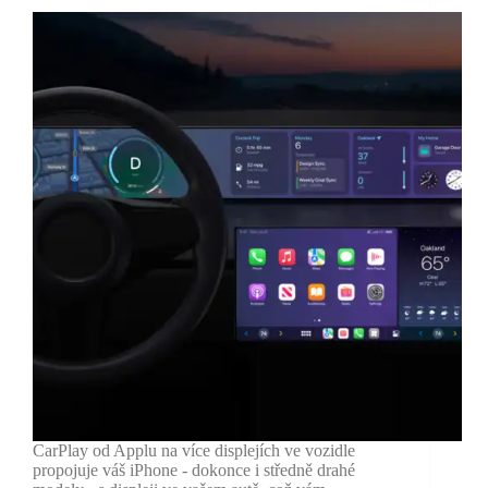
CarPlay od Applu na více displejích ve vozidle
propojuje váš iPhone - dokonce i středně drahé