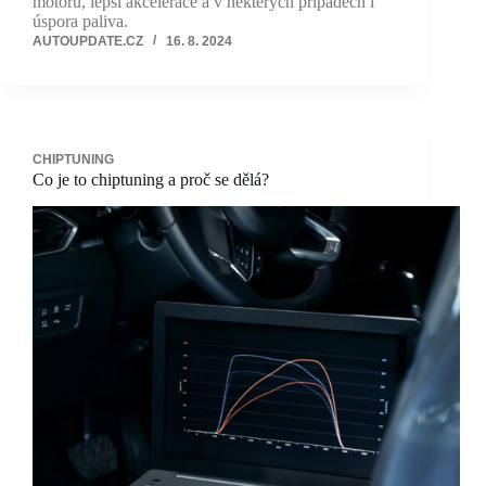
motoru, lepší akcelerace a v některých případech i
úspora paliva.
AUTOUPDATE.CZ
16. 8. 2024
CHIPTUNING
Co je to chiptuning a proč se dělá?