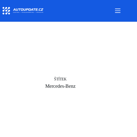
Skip
to
content
ŠTÍTEK
Mercedes-Benz