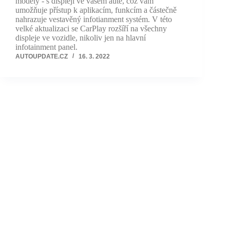
modely - s displeji ve vašem autě, což vám
umožňuje přístup k aplikacím, funkcím a částečně
nahrazuje vestavěný infotianment systém. V této
velké aktualizaci se CarPlay rozšíří na všechny
displeje ve vozidle, nikoliv jen na hlavní
infotainment panel.
AUTOUPDATE.CZ
16. 3. 2022