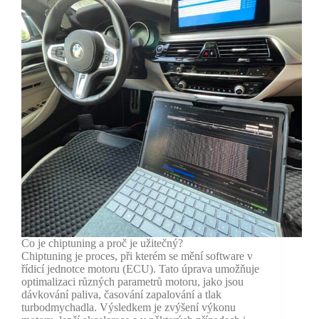
Co je chiptuning a proč je užitečný?
Chiptuning je proces, při kterém se mění software v
řídicí jednotce motoru (ECU). Tato úprava umožňuje
optimalizaci různých parametrů motoru, jako jsou
dávkování paliva, časování zapalování a tlak
turbodmychadla. Výsledkem je zvýšení výkonu