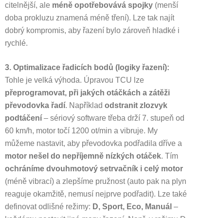
citelnější, ale
méně opotřebovává spojky
(menší
doba prokluzu znamená méně tření). Lze tak najít
dobrý kompromis, aby řazení bylo zároveň hladké i
rychlé.
3. Optimalizace řadicích bodů (logiky řazení):
Tohle je velká výhoda. Úpravou TCU lze
přeprogramovat, při jakých otáčkách a zátěži
převodovka řadí
. Například
odstranit zlozvyk
podtáčení
– sériový software třeba drží 7. stupeň od
60 km/h, motor točí 1200 ot/min a vibruje. My
můžeme nastavit, aby převodovka podřadila dříve a
motor nešel do nepříjemně nízkých otáček
. Tím
ochráníme dvouhmotový setrvačník i celý motor
(méně vibrací) a zlepšíme pružnost (auto pak na plyn
reaguje okamžitě, nemusí nejprve podřadit). Lze také
definovat odlišné režimy:
D, Sport, Eco, Manuál
–