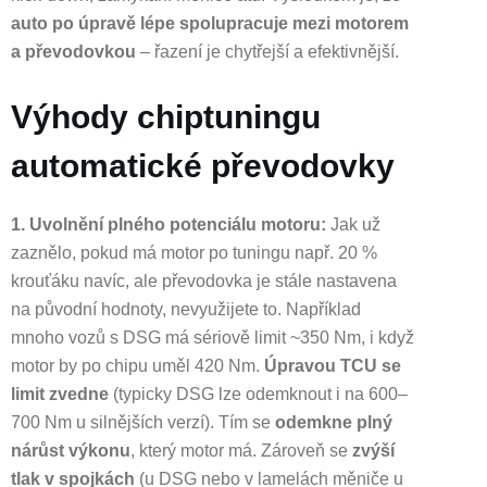
auto po úpravě lépe spolupracuje mezi motorem
a převodovkou
– řazení je chytřejší a efektivnější.
Výhody chiptuningu
automatické převodovky
1. Uvolnění plného potenciálu motoru:
Jak už
zaznělo, pokud má motor po tuningu např. 20 %
krouťáku navíc, ale převodovka je stále nastavena
na původní hodnoty, nevyužijete to. Například
mnoho vozů s DSG má sériově limit ~350 Nm, i když
motor by po chipu uměl 420 Nm.
Úpravou TCU se
limit zvedne
(typicky DSG lze odemknout i na 600–
700 Nm u silnějších verzí). Tím se
odemkne plný
nárůst výkonu
, který motor má. Zároveň se
zvýší
tlak v spojkách
(u DSG nebo v lamelách měniče u