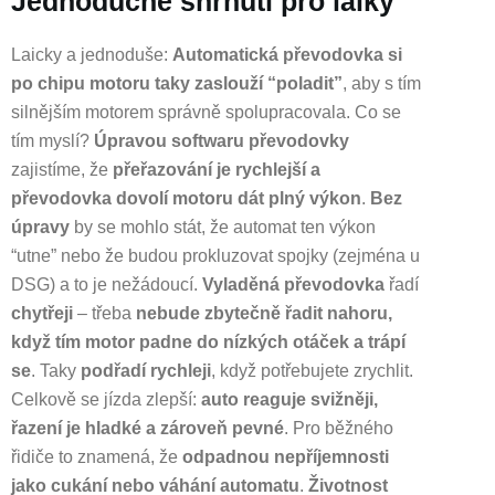
Jednoduché shrnutí pro laiky
Laicky a jednoduše:
Automatická převodovka si
po chipu motoru taky zaslouží “poladit”
, aby s tím
silnějším motorem správně spolupracovala. Co se
tím myslí?
Úpravou softwaru převodovky
zajistíme, že
přeřazování je rychlejší a
převodovka dovolí motoru dát plný výkon
.
Bez
úpravy
by se mohlo stát, že automat ten výkon
“utne” nebo že budou prokluzovat spojky (zejména u
DSG) a to je nežádoucí.
Vyladěná převodovka
řadí
chytřeji
– třeba
nebude zbytečně řadit nahoru,
když tím motor padne do nízkých otáček a trápí
se
. Taky
podřadí rychleji
, když potřebujete zrychlit.
Celkově se jízda zlepší:
auto reaguje svižněji,
řazení je hladké a zároveň pevné
. Pro běžného
řidiče to znamená, že
odpadnou nepříjemnosti
jako cukání nebo váhání automatu
.
Životnost