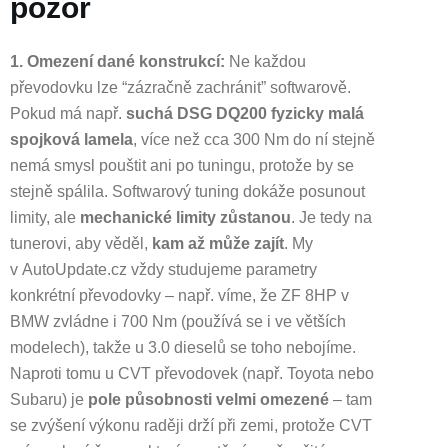
pozor
1. Omezení dané konstrukcí:
Ne každou
převodovku lze “zázračně zachránit” softwarově.
Pokud má např.
suchá DSG DQ200 fyzicky malá
spojková lamela
, více než cca 300 Nm do ní stejně
nemá smysl pouštit ani po tuningu, protože by se
stejně spálila. Softwarový tuning dokáže posunout
limity, ale
mechanické limity zůstanou
. Je tedy na
tunerovi, aby věděl,
kam až může zajít
. My
v AutoUpdate.cz vždy studujeme parametry
konkrétní převodovky – např. víme, že ZF 8HP v
BMW zvládne i 700 Nm (používá se i ve větších
modelech), takže u 3.0 dieselů se toho nebojíme.
Naproti tomu u CVT převodovek (např. Toyota nebo
Subaru) je
pole působnosti velmi omezené
– tam
se zvýšení výkonu raději drží při zemi, protože CVT