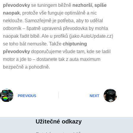
převodovky
se tuningem běžně
nezhorší, spíše
naopak
, protože vše funguje optimálně a nic
neklouže. Samozřejmě je potřeba, aby to udělal
odborník – špatně upravená převodovka by mohla
naopak řadit blbě. Ale u profíků (jako AutoUpdate.cz)
se toho bát nemusíte. Takže
chiptuning
převodovky
doporučujeme všude tam, kde se ladil
motor a jde to – dostanete tak z auta maximum
bezpečně a pohodlně.
PREVIOUS
NEXT
Užitečné odkazy