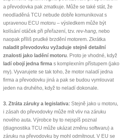
a převodovka pak zmatkuje. Může se také stát, že
neodladěná TCU nebude dobře komunikovat s
upravenou ECU motoru – výsledkem může být
kolísání otáček při přeřazení, tzv.
rev-hang
, nebo
naopak příliš prudké brzdění motorem. Zkrátka
naladit převodovku vyžaduje stejně detailní
znalosti jako ladění motoru
. Proto je vhodné, když
ladí obojí jedna firma
s komplexním přístupem (jako
my). Vyvarujete se tak toho, že motor naladí jedna
firma a převodovku jiná a pak se budou vymlouvat
jeden na druhého, když to neladí dokonale.
3. Ztráta záruky a legislativa:
Stejně jako u motoru,
i zásah do převodovky může mít vliv na záruku
nového auta. Výrobce by to nejspíš poznal
(diagnostika TCU může ukázat změnu softwaru) a
záruku na převodovku by mohl odmítnout. V EU se