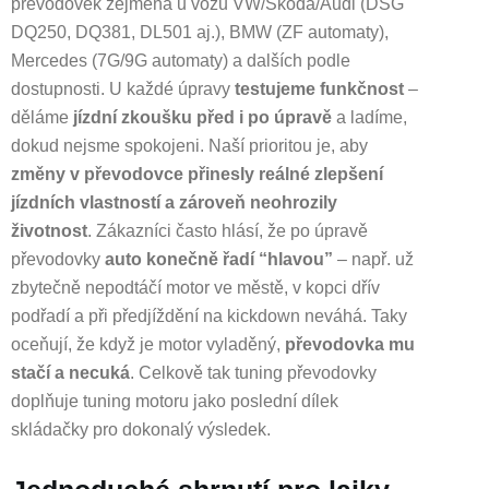
převodovek zejména u vozů VW/Škoda/Audi (DSG
DQ250, DQ381, DL501 aj.), BMW (ZF automaty),
Mercedes (7G/9G automaty) a dalších podle
dostupnosti. U každé úpravy
testujeme funkčnost
–
děláme
jízdní zkoušku před i po úpravě
a ladíme,
dokud nejsme spokojeni. Naší prioritou je, aby
změny v převodovce přinesly reálné zlepšení
jízdních vlastností a zároveň neohrozily
životnost
. Zákazníci často hlásí, že po úpravě
převodovky
auto konečně řadí “hlavou”
– např. už
zbytečně nepodtáčí motor ve městě, v kopci dřív
podřadí a při předjíždění na kickdown neváhá. Taky
oceňují, že když je motor vyladěný,
převodovka mu
stačí a necuká
. Celkově tak tuning převodovky
doplňuje tuning motoru jako poslední dílek
skládačky pro dokonalý výsledek.