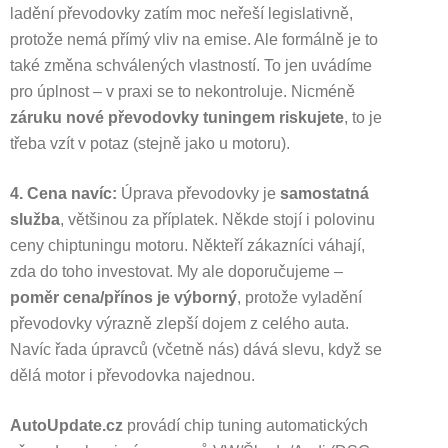
ladění převodovky zatím moc neřeší legislativně,
protože nemá přímý vliv na emise. Ale formálně je to
také změna schválených vlastností. To jen uvádíme
pro úplnost – v praxi se to nekontroluje. Nicméně
záruku nové převodovky tuningem riskujete
, to je
třeba vzít v potaz (stejně jako u motoru).
4. Cena navíc:
Úprava převodovky je
samostatná
služba
, většinou za příplatek. Někde stojí i polovinu
ceny chiptuningu motoru. Někteří zákazníci váhají,
zda do toho investovat. My ale doporučujeme –
poměr cena/přínos je výborný
, protože vyladění
převodovky výrazně zlepší dojem z celého auta.
Navíc řada úpravců (včetně nás) dává slevu, když se
dělá motor i převodovka najednou.
AutoUpdate.cz
provádí chip tuning automatických