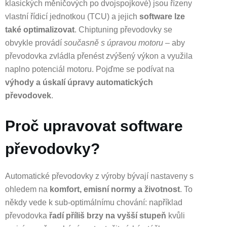
klasických měničových po dvojspojkové) jsou řízeny
vlastní řídicí jednotkou (TCU) a jejich
software lze
také optimalizovat
. Chiptuning převodovky se
obvykle provádí
současně s úpravou motoru
– aby
převodovka zvládla přenést zvýšený výkon a využila
naplno potenciál motoru. Pojďme se podívat na
výhody a úskalí úpravy automatických
převodovek
.
Proč upravovat software
převodovky?
Automatické převodovky z výroby bývají nastaveny s
ohledem na
komfort, emisní normy a životnost
. To
někdy vede k sub-optimálnímu chování: například
převodovka
řadí příliš brzy na vyšší stupeň
kvůli