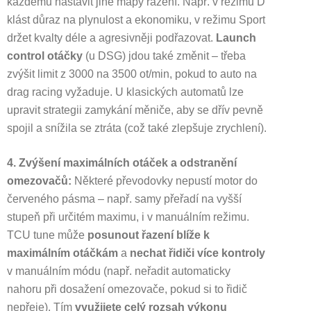
každému nastavit jiné mapy řazení. Např. v režimu D
klást důraz na plynulost a ekonomiku, v režimu Sport
držet kvalty déle a agresivněji podřazovat.
Launch
control otáčky
(u DSG) jdou také změnit – třeba
zvýšit limit z 3000 na 3500 ot/min, pokud to auto na
drag racing vyžaduje. U klasických automatů lze
upravit strategii zamykání měniče, aby se dřív pevně
spojil a snížila se ztráta (což také zlepšuje zrychlení).
4. Zvýšení maximálních otáček a odstranění
omezovačů:
Některé převodovky nepustí motor do
červeného pásma – např. samy přeřadí na vyšší
stupeň při určitém maximu, i v manuálním režimu.
TCU tune může
posunout řazení blíže k
maximálním otáčkám
a
nechat řidiči více kontroly
v manuálním módu (např. neřadit automaticky
nahoru při dosažení omezovače, pokud si to řidič
nepřeje). Tím
využijete celý rozsah výkonu