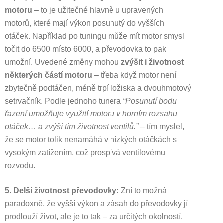
motoru
– to je užitečné hlavně u upravených
motorů, které mají výkon posunutý do vyšších
otáček. Například po tuningu může mít motor smysl
točit do 6500 místo 6000, a převodovka to pak
umožní. Uvedené změny mohou
zvýšit i životnost
některých částí motoru
– třeba když motor není
zbytečně podtáčen, méně trpí ložiska a dvouhmotový
setrvačník. Podle jednoho tunera
“Posunutí bodu
řazení umožňuje využití motoru v horním rozsahu
otáček… a zvýší tím životnost ventilů.”
– tím myslel,
že se motor tolik nenamáhá v nízkých otáčkách s
vysokým zatížením, což prospívá ventilovému
rozvodu.
5. Delší životnost převodovky:
Zní to možná
paradoxně, že vyšší výkon a zásah do převodovky jí
prodlouží život, ale je to tak – za určitých okolností.