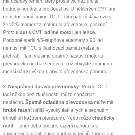
má ocelový řemen, který prostě víc než určité
hodnoty neudrží a proklouzl by. U některých CVT ani
není dostupný tuning TCU – tam pak zůstává riziko,
že větší moment z motoru tu převodovku poškodí.
Proto
u aut s CVT ladíme motor jen lehce
.
Podobně starší 4/5-stupňové automaty z 90. let
nemusí mít TCU s flashovací pamětí (nelze je
přehrát) – tam musíme opatrně nastavit motor a
převodovku nechat sériovou, což obvykle znamená
menší nárůst výkonu, aby to převodovka pobrala.
2. Nesprávná úprava převodovky:
Pokud TCU
ladí někdo bez zkušeností, může napáchat
neplechu.
Špatně odladěná převodovka
může mít
hrubé řazení
(příliš vysoký tlak a rychlé sepnutí =
trhnutí při každém přeřazení). Nebo může
chaoticky
řadit
– tuner třeba posune řazení nahoru, ale
zapomene upravit logiku podřazování při zpomalení