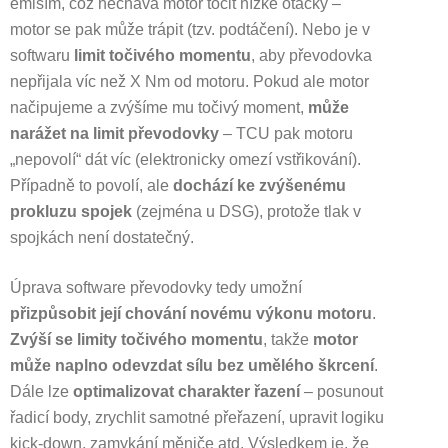
emisím, což nechává motor točit nízké otáčky –
motor se pak může trápit (tzv. podtáčení). Nebo je v
softwaru
limit točivého momentu
, aby převodovka
nepřijala víc než X Nm od motoru. Pokud ale motor
načipujeme a zvýšíme mu točivý moment,
může
narážet na limit převodovky
– TCU pak motoru
„nepovolí“ dát víc (elektronicky omezí vstřikování).
Případně to povolí, ale
dochází ke zvýšenému
prokluzu spojek
(zejména u DSG), protože tlak v
spojkách není dostatečný.
Úprava software převodovky tedy umožní
přizpůsobit její chování novému výkonu motoru
.
Zvýší se limity točivého momentu
, takže
motor
může naplno odevzdat sílu bez umělého škrcení
.
Dále lze
optimalizovat charakter řazení
– posunout
řadicí body, zrychlit samotné přeřazení, upravit logiku
kick-down, zamykání měniče atd. Výsledkem je, že