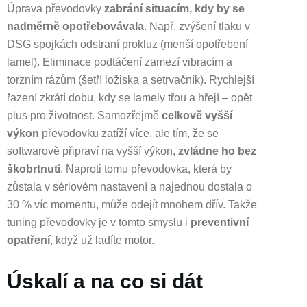
Úprava převodovky
zabrání situacím, kdy by se
nadměrně opotřebovávala
. Např. zvýšení tlaku v
DSG spojkách odstraní prokluz (menší opotřebení
lamel). Eliminace podtáčení zamezí vibracím a
torzním rázům (šetří ložiska a setrvačník). Rychlejší
řazení zkrátí dobu, kdy se lamely třou a hřejí – opět
plus pro životnost. Samozřejmě
celkově vyšší
výkon
převodovku zatíží více, ale tím, že se
softwarově připraví na vyšší výkon,
zvládne ho bez
škobrtnutí
. Naproti tomu převodovka, která by
zůstala v sériovém nastavení a najednou dostala o
30 % víc momentu, může odejít mnohem dřív. Takže
tuning převodovky je v tomto smyslu i
preventivní
opatření
, když už ladíte motor.
Úskalí a na co si dát