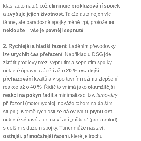
klas. automatu), což
eliminuje prokluzování spojek
a
zvyšuje jejich životnost
. Takže auto nejen víc
táhne, ale paradoxně spojky méně trpí, protože
se
neklouže – vše je pevněji sepnuté
.
2. Rychlejší a hladší řazení:
Laděním převodovky
lze
urychlit čas přeřazení
. Například u DSG jde
zkrátit prodlevy mezi vypnutím a sepnutím spojky –
některé úpravy uvádějí až
o 20 % rychlejší
přehazování
kvaltů a v sportovním režimu zlepšení
reakce až o 40 %. Řidič to vnímá jako
okamžitější
reakci na pokyn řadit
a minimalizaci tzv.
turbo-díry
při řazení (motor rychleji naváže tahem na dalším
stupni). Kromě rychlosti se dá ovlivnit i
plynulost
–
některé sériové automaty řadí „měkce“ (pro komfort)
s delším skluzem spojky. Tuner může nastavit
ostřejší, přímočařejší řazení
, které je trochu